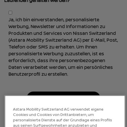
Laufenden gehalten werden?
Ja, ich bin einverstanden, personalisierte
Werbung, Newsletter und Informationen zu
Produkten und Services von Nissan Switzerland
(Astara Mobility Switzerland AG) per E-Mail, Post,
Telefon oder SMS zu erhalten. Um Ihnen
personalisierte Werbung zuzustellen, ist es
erforderlich, dass ihre personenbezogenen
Daten verarbeitet werden, um ein persönliches
Benutzerprofil zu erstellen.
ABSENDEN
Astara Mobility Switzerland AG verwendet eigene
Cookies und Cookies von Drittanbietern, um
personalisierte Dienste auf der Grundlage eines Profils
aus seinen Surfgewohnheiten anzubieten und